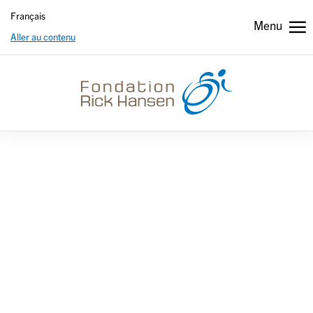
Français
Menu
Aller au contenu
Header
Header
secondary
french