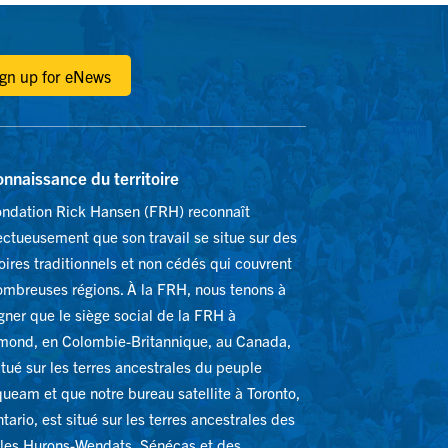
ign up for eNews
nnaissance du territoire
ondation Rick Hansen (FRH) reconnaît
ctueusement que son travail se situe sur des
toires traditionnels et non cédés qui couvrent
ombreuses régions. À la FRH, nous tenons à
gner que le siège social de la FRH à
mond, en Colombie-Britannique, au Canada,
itué sur les terres ancestrales du peuple
ueam et que notre bureau satellite à Toronto,
tario, est situé sur les terres ancestrales des
les Hurons-Wendats, Sénécas et des