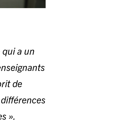
 qui a un
 enseignants
rit de
 différences
s ».