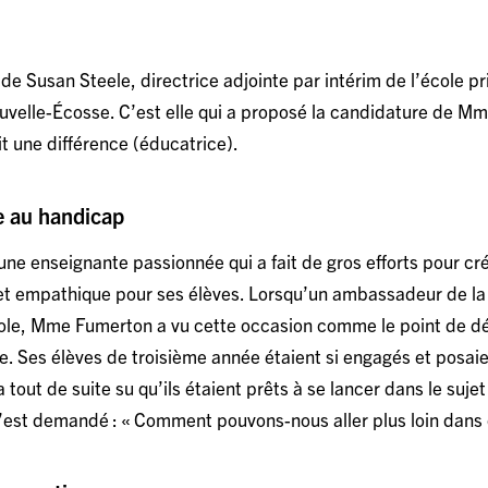
s de Susan Steele, directrice adjointe par intérim de l’école p
velle-Écosse. C’est elle qui a proposé la candidature de M
it une différence (éducatrice).
e au handicap
e enseignante passionnée qui a fait de gros efforts pour cr
et empathique pour ses élèves. Lorsqu’un ambassadeur de la
cole, Mme Fumerton a vu cette occasion comme le point de d
ge. Ses élèves de troisième année étaient si engagés et posaie
 tout de suite su qu’ils étaient prêts à se lancer dans le sujet
e s’est demandé : « Comment pouvons-nous aller plus loin dan