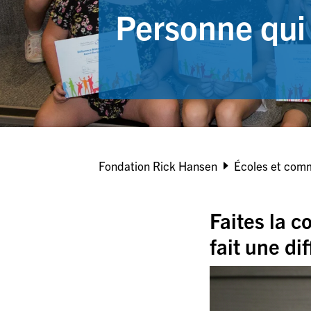
Personne qui 
Breadcrumb
Fondation Rick Hansen
Écoles et com
Faites la 
fait une di