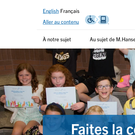
English
Français
Aller au contenu
Header
Header
À notre sujet
Au sujet de M.Hans
secondary
french
Faites la