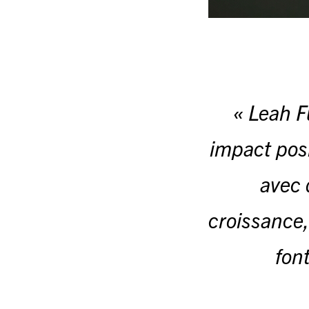
« Leah F
impact posi
avec 
croissance,
fon