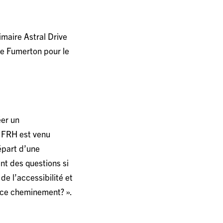
rimaire Astral Drive
me Fumerton pour le
éer un
 FRH est venu
épart d’une
nt des questions si
 de l’accessibilité et
s ce cheminement? ».