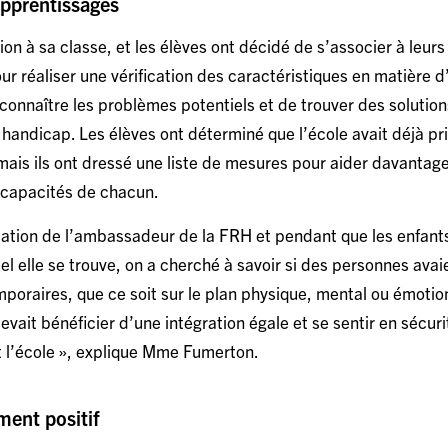
apprentissages
tion à sa classe, et les élèves ont décidé de s’associer à leu
r réaliser une vérification des caractéristiques en matière d
econnaître les problèmes potentiels et de trouver des solution
handicap. Les élèves ont déterminé que l’école avait déjà pr
mais ils ont dressé une liste de mesures pour aider davantag
s capacités de chacun.
tation de l’ambassadeur de la FRH et pendant que les enfants 
quel elle se trouve, on a cherché à savoir si des personnes avai
oraires, que ce soit sur le plan physique, mental ou émotion
vait bénéficier d’une intégration égale et se sentir en sécur
nt l’école », explique Mme Fumerton.
ent positif